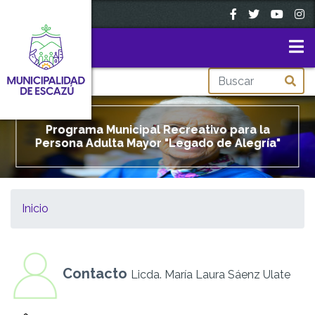
Pasar
al
contenido
principal
Imagen
Programa Municipal Recreativo para la
Persona Adulta Mayor "Legado de Alegría"
Inicio
Contacto
Licda. María Laura Sáenz Ulate